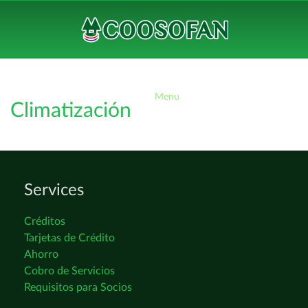
Menu
Climatización
Services
Créditos
Tarjetas de Crédito
Ahorro
Cobro de Servicios
Requisitos para Socios