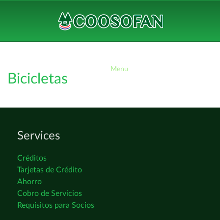
Menu
Bicicletas
Services
Créditos
Tarjetas de Crédito
Ahorro
Cobro de Servicios
Requisitos para Socios